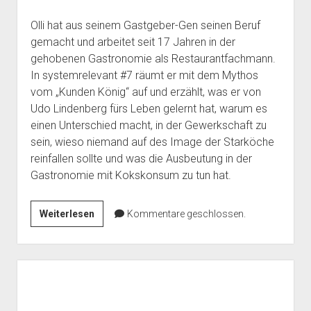
Olli hat aus seinem Gastgeber-Gen seinen Beruf
gemacht und arbeitet seit 17 Jahren in der
gehobenen Gastronomie als Restaurantfachmann.
In systemrelevant #7 räumt er mit dem Mythos
vom „Kunden König“ auf und erzählt, was er von
Udo Lindenberg fürs Leben gelernt hat, warum es
einen Unterschied macht, in der Gewerkschaft zu
sein, wieso niemand auf des Image der Starköche
reinfallen sollte und was die Ausbeutung in der
Gastronomie mit Kokskonsum zu tun hat.
systemrelevant
Weiterlesen
Kommentare geschlossen.
#7:
Der
Chef
bezahlt
das