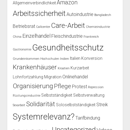
Amazon
Allgemeinverbindlichkeit
Arbeitssicherheit
Autoindustrie
Bangladesh
Care-Arbeit
Betriebsrat
Callcenter
Chemieindustrie
Einzelhandel
Fleischindustrie
China
Frankreich
Gesundheitsschutz
Gastronomie
Italien
Konversion
Grundeinkommen
Hochschulen
Indien
Krankenhäuser
Kurzarbeit
Kroatien
Onlinehandel
Lohnfortzahlung
Migration
Organisierung
Pflege
Protest
Repression
Selbstständigkeit
Selbstverwaltung
Rüstungsindustrie
Solidarität
Streik
Soloselbstständigkeit
Sexarbeit
Systemrelevanz?
Tarifbindung
Uncategorized