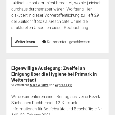
faktisch selbst dort nicht beachtet, wo sie juridisch
durchaus durchsetzbar wären. Wolfgang Hien
diskutiert in dieser Vorveröffentlichung zu Heft 29
der Zeitschrift Sozial.Geschichte Online die
strukturellen Ursachen dieser Beobachtung.
Corona-
Weiterlesen
Kommentare geschlossen.
Pandemie:
Gesundheitsschutz,
Arbeitsverhältnisse,
Pflegearbeit
Eigenwillige Auslegung: Zweifel an
Einigung über die Hygiene bei Primark in
Weiterstadt
Veröffentlicht
März 4, 2021
von
express (2)
.
Wir dokumentieren einen Beitrag aus: ver.di Bezirk
Südhessen Fachbereich 12: Kuckuck.
Informationen für Betriebsräte und Beschäftigte Nr.