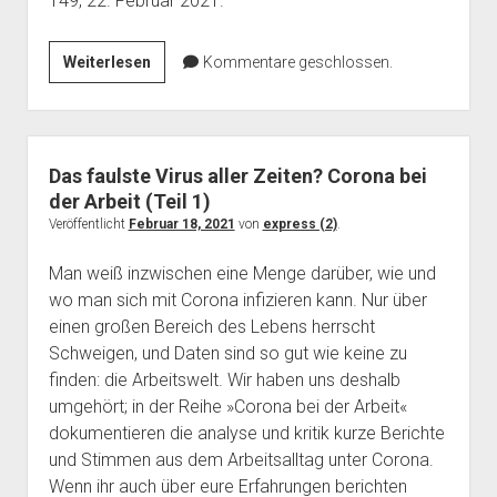
149, 22. Februar 2021.
Eigenwillige
Weiterlesen
Kommentare geschlossen.
Auslegung:
Zweifel
an
Einigung
Das faulste Virus aller Zeiten? Corona bei
über
der Arbeit (Teil 1)
die
Veröffentlicht
Februar 18, 2021
von
express (2)
.
Hygiene
Man weiß inzwischen eine Menge darüber, wie und
bei
wo man sich mit Corona infizieren kann. Nur über
Primark
einen großen Bereich des Lebens herrscht
in
Schweigen, und Daten sind so gut wie keine zu
Weiterstadt
finden: die Arbeitswelt. Wir haben uns deshalb
umgehört; in der Reihe »Corona bei der Arbeit«
dokumentieren die analyse und kritik kurze Berichte
und Stimmen aus dem Arbeitsalltag unter Corona.
Wenn ihr auch über eure Erfahrungen berichten