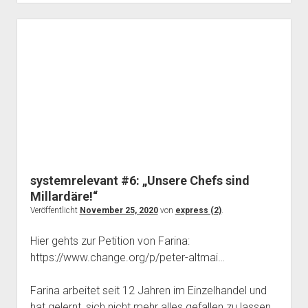
bei
DHL-
Express:
Arbeiten
in
der
„kritischen
Infrastruktur“
der
Logistik
systemrelevant #6: „Unsere Chefs sind
Millardäre!“
Veröffentlicht
November 25, 2020
von
express (2)
.
Hier gehts zur Petition von Farina:
https://www.change.org/p/peter-altmai…
Farina arbeitet seit 12 Jahren im Einzelhandel und
hat gelernt, sich nicht mehr alles gefallen zu lassen.