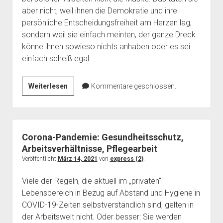
aber nicht, weil ihnen die Demokratie und ihre
persönliche Entscheidungsfreiheit am Herzen lag,
sondern weil sie einfach meinten, der ganze Dreck
könne ihnen sowieso nichts anhaben oder es sei
einfach scheiß egal.
Corona,
Weiterlesen
Kommentare geschlossen.
die
Maske
und
die
Corona-Pandemie: Gesundheitsschutz,
Demokratie
Arbeitsverhältnisse, Pflegearbeit
Veröffentlicht
März 14, 2021
von
express (2)
.
Viele der Regeln, die aktuell im „privaten“
Lebensbereich in Bezug auf Abstand und Hygiene in
COVID-19-Zeiten selbstverständlich sind, gelten in
der Arbeitswelt nicht. Oder besser: Sie werden