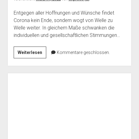
Entgegen aller Hoffnungen und Wünsche findet
Corona kein Ende, sondern wogt von Welle zu
Welle weiter. In gleichem Maße schwanken die
individuellen und gesellschaftlichen Stimmungen…
Letzte
Weiterlesen
Kommentare geschlossen.
Option
oder
unverhältnismäßige
Biopolitik?
Eine
Diskussion
zur
Impfpflicht
–
aus
dem