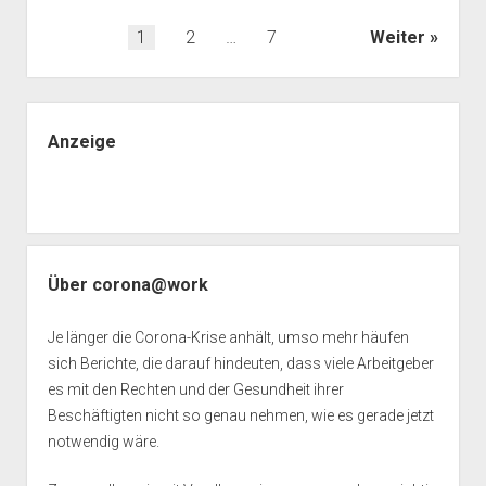
Lohnkürzungen
in
Beitragsnavigation
1
2
…
7
Weiter
Behindertenwerkstätten
Seitenleiste
Anzeige
Über corona@work
Je länger die Corona-Krise anhält, umso mehr häufen
sich Berichte, die darauf hindeuten, dass viele Arbeitgeber
es mit den Rechten und der Gesundheit ihrer
Beschäftigten nicht so genau nehmen, wie es gerade jetzt
notwendig wäre.